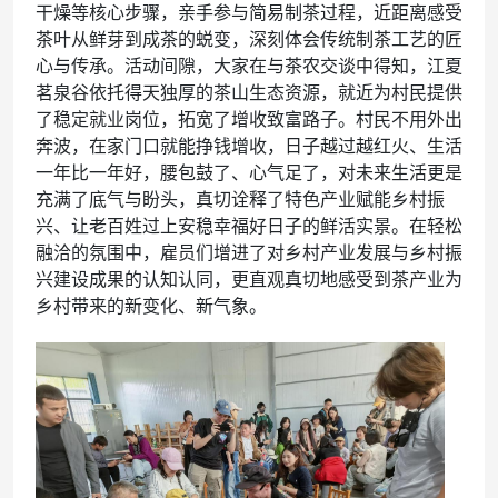
干燥等核心步骤，亲手参与简易制茶过程，近距离感受
茶叶从鲜芽到成茶的蜕变，深刻体会传统制茶工艺的匠
心与传承。活动间隙，大家在与茶农交谈中得知，江夏
茗泉谷依托得天独厚的茶山生态资源，就近为村民提供
了稳定就业岗位，拓宽了增收致富路子。村民不用外出
奔波，在家门口就能挣钱增收，日子越过越红火、生活
一年比一年好，腰包鼓了、心气足了，对未来生活更是
充满了底气与盼头，真切诠释了特色产业赋能乡村振
兴、让老百姓过上安稳幸福好日子的鲜活实景。在轻松
融洽的氛围中，雇员们增进了对乡村产业发展与乡村振
兴建设成果的认知认同，更直观真切地感受到茶产业为
乡村带来的新变化、新气象。