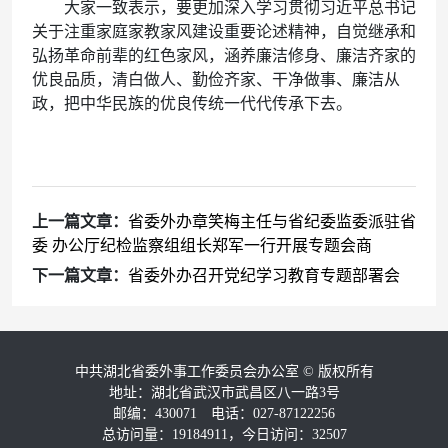
大家一致表示，要更加深入学习贯彻习近平总书记
关于注重家庭家教家风建设重要论述精神，自觉继承和
弘扬革命前辈的红色家风，涵养廉洁修身、廉洁齐家的
优良品质，清白做人、勤俭齐家、干净做事、廉洁从
政，把中华民族的优良传统一代代传承下去。
上一篇文章：
省委外办章笑梅主任与省纪委监委派驻省
委 办公厅纪检监察组组长郑军一行开展专题会商
下一篇文章：
省委外办召开党纪学习教育专题部署会
中共湖北省委外事工作委员会办公室
©
版权所有
地址：湖北省武汉市武昌区八一路3号
邮编：430071 电话：027-87122256
总访问量：19184911，今日访问：32507